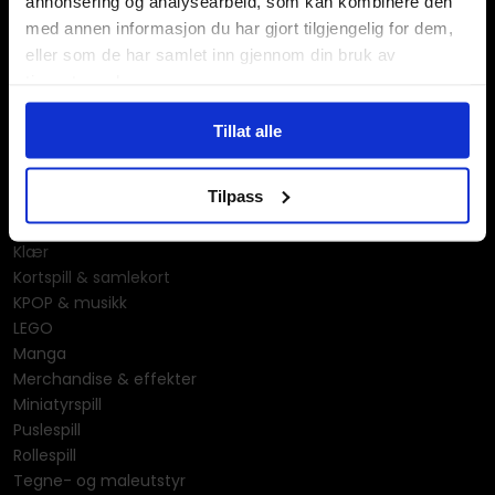
annonsering og analysearbeid, som kan kombinere den
med annen informasjon du har gjort tilgjengelig for dem,
eller som de har samlet inn gjennom din bruk av
tjenestene deres.
Våre kategorier
Tillat alle
Brettspill
Bøker
Tilpass
Godteri, mat & drikke
Hobby & fritid
Klær
Kortspill & samlekort
KPOP & musikk
LEGO
Manga
Merchandise & effekter
Miniatyrspill
Puslespill
Rollespill
Tegne- og maleutstyr