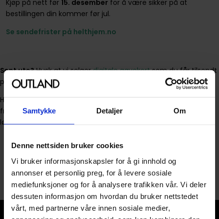
Kjøp på nett før
15. desember
for å være sikker på at
bestillingen din kommer før jul.
Se sendefrister på helthjem.no
Sent ute?
Husk at vi selger
digitale gavekort
som du får tilsendt
på e-post umiddelbart.
Husk, dersom du skulle gå glipp av vår bestillingsfrist vil du
fremdeles ha mulighet til å benytte deg av vår Klikk & Hent-
Samtykke
Detaljer
Om
løsning.
Denne nettsiden bruker cookies
Se butikkenes åpningstider
Vi bruker informasjonskapsler for å gi innhold og
annonser et personlig preg, for å levere sosiale
mediefunksjoner og for å analysere trafikken vår. Vi deler
dessuten informasjon om hvordan du bruker nettstedet
vårt, med partnerne våre innen sosiale medier,