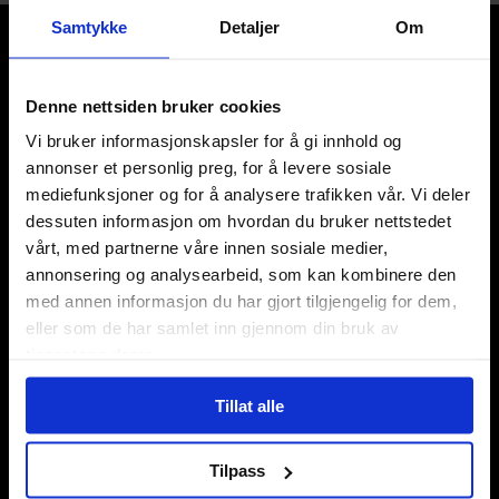
Samtykke
Detaljer
Om
Denne nettsiden bruker cookies
Vi bruker informasjonskapsler for å gi innhold og
Våre kategorier
annonser et personlig preg, for å levere sosiale
mediefunksjoner og for å analysere trafikken vår. Vi deler
Brettspill
dessuten informasjon om hvordan du bruker nettstedet
Bøker
vårt, med partnerne våre innen sosiale medier,
Godteri, mat & drikke
annonsering og analysearbeid, som kan kombinere den
Hobby & fritid
Klær
med annen informasjon du har gjort tilgjengelig for dem,
Kortspill & samlekort
eller som de har samlet inn gjennom din bruk av
KPOP & musikk
tjenestene deres.
LEGO
Manga
Tillat alle
Merchandise & effekter
Miniatyrspill
Tilpass
Puslespill