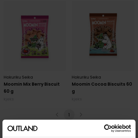
Hokuriku Seika
Hokuriku Seika
Moomin Mix Berry Biscuit
Moomin Cocoa Biscuits 60
60 g
g
kjeks
kjeks
1