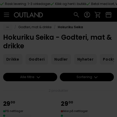
Rask levering: 1-3 virkedager
Klikk og hent i butikk
Betal med kort, V
Hopp til hovedinnhold
/
/
Godteri, mat & drikke
Hokuriku Seika
Hokuriku Seika - Godteri, mat &
drikke
Drikke
Godteri
Nudler
Nyheter
Pocky 
Alle filtre
Sortering
2 produkter
29
29
00
00
På nettlager
Ikke på nettlager