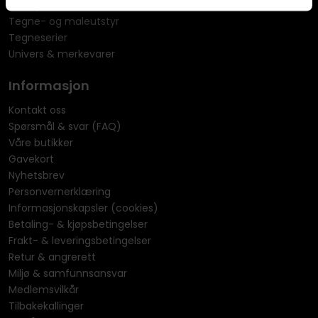
Rollespill
Tegne- og maleutstyr
Tegneserier
Univers & merkevarer
Informasjon
Kontakt oss
Spørsmål & svar (FAQ)
Våre butikker
Gavekort
Nyhetsbrev
Personvernerklæring
Informasjonskapsler (cookies)
Betaling- & kjøpsbetingelser
Frakt- & leveringsbetingelser
Retur & angrerett
Miljø & samfunnsansvar
Medlemsvilkår
Tilbakekallinger