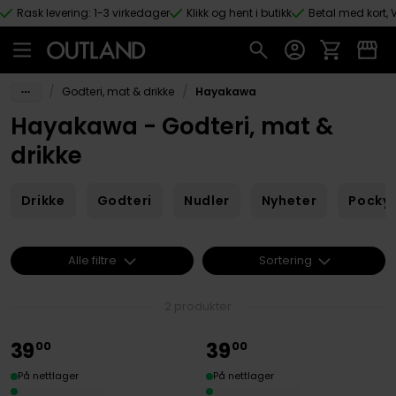
Rask levering: 1-3 virkedager
Klikk og hent i butikk
Betal med kort, V
Hopp til hovedinnhold
/
/
Godteri, mat & drikke
Hayakawa
Hayakawa - Godteri, mat &
drikke
Drikke
Godteri
Nudler
Nyheter
Pocky 
Alle filtre
Sortering
2 produkter
39
39
00
00
På nettlager
På nettlager