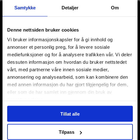
Samtykke
Detaljer
Om
Denne nettsiden bruker cookies
Vi bruker informasjonskapsler for å gi innhold og
Våre kategorier
annonser et personlig preg, for å levere sosiale
mediefunksjoner og for å analysere trafikken vår. Vi deler
Brettspill
dessuten informasjon om hvordan du bruker nettstedet
Bøker
vårt, med partnerne våre innen sosiale medier,
Godteri, mat & drikke
annonsering og analysearbeid, som kan kombinere den
Hobby & fritid
Klær
med annen informasjon du har gjort tilgjengelig for dem,
Kortspill & samlekort
eller som de har samlet inn gjennom din bruk av
KPOP & musikk
tjenestene deres.
LEGO
Manga
Tillat alle
Merchandise & effekter
Miniatyrspill
Tilpass
Puslespill