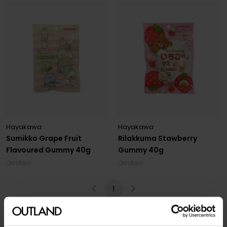
Hayakawa
Hayakawa
Sumikko Grape Fruit
Rilakkuma Stawberry
Flavoured Gummy 40g
Gummy 40g
Godteri
Godteri
1