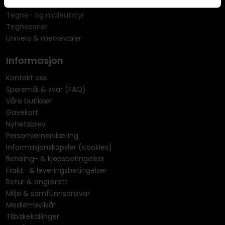
Rollespill
Tegne- og maleutstyr
Tegneserier
Univers & merkevarer
Informasjon
Kontakt oss
Spørsmål & svar (FAQ)
Våre butikker
Gavekort
Nyhetsbrev
Personvernerklæring
Informasjonskapsler (cookies)
Betaling- & kjøpsbetingelser
Frakt- & leveringsbetingelser
Retur & angrerett
Miljø & samfunnsansvar
Medlemsvilkår
Tilbakekallinger