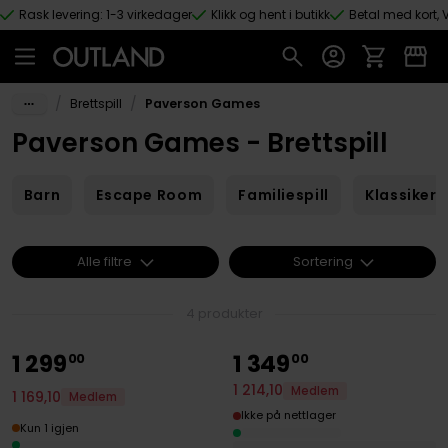
Rask levering: 1-3 virkedager
Klikk og hent i butikk
Betal med kort, V
Hopp til hovedinnhold
/
/
Brettspill
Paverson Games
Paverson Games - Brettspill
Barn
Escape Room
Familiespill
Klassikere
Alle filtre
Sortering
4 produkter
1
299
1
349
00
00
1
214
,
10
Medlem
1
169
,
10
Medlem
Ikke på nettlager
Kun 1 igjen