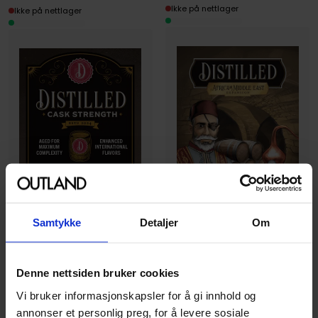
Ikke på nettlager
Ikke på nettlager
Samtykke
Detaljer
Om
Paverson Games
Paverson Games
Africa and Middle East
Denne nettsiden bruker cookies
Cask Strength Expansion
Expansion
Vi bruker informasjonskapsler for å gi innhold og
Distilled
Distilled
annonser et personlig preg, for å levere sosiale