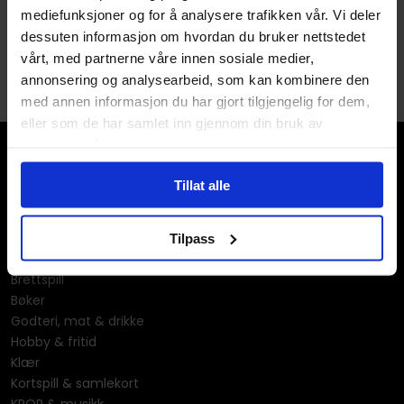
Utvidelse · Engelsk
Utvidelse · Engelsk
mediefunksjoner og for å analysere trafikken vår. Vi deler
dessuten informasjon om hvordan du bruker nettstedet
1
vårt, med partnerne våre innen sosiale medier,
annonsering og analysearbeid, som kan kombinere den
med annen informasjon du har gjort tilgjengelig for dem,
eller som de har samlet inn gjennom din bruk av
tjenestene deres.
Tillat alle
Tilpass
Våre kategorier
Brettspill
Bøker
Godteri, mat & drikke
Hobby & fritid
Klær
Kortspill & samlekort