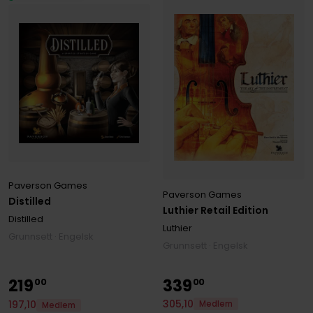
Paverson Games
Paverson Games
Distilled
Luthier Retail Edition
Distilled
Luthier
Grunnsett · Engelsk
Grunnsett · Engelsk
219
339
00
00
305
,
10
197
,
10
Medlem
Medlem