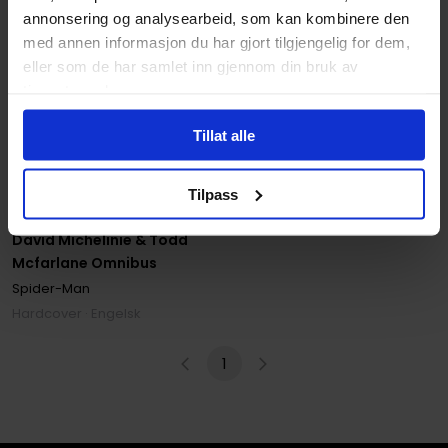
annonsering og analysearbeid, som kan kombinere den
med annen informasjon du har gjort tilgjengelig for dem,
eller som de har samlet inn gjennom din bruk av
tjenestene deres.
Tillat alle
Alex Saviuk
,
David Michelinie
,
Todd McFarlane
Tilpass
Amazing Spider-man By
David Michelinie & Todd
Mcfarlane Omnibus
Spider-Man
Hardcover · Engelsk
1