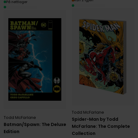
Kun 2 igjen
På nettlager
Todd McFarlane
Todd McFarlane
Spider-Man by Todd
Batman/Spawn: The Deluxe
McFarlane: The Complete
Edition
Collection