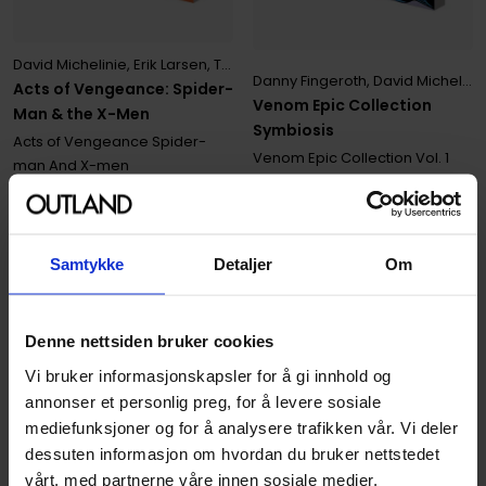
David Michelinie
,
Erik Larsen
,
Todd McFarlane
Danny Fingeroth
,
David Michelinie
Acts of Vengeance: Spider-
Venom Epic Collection
Man & the X-Men
Symbiosis
Acts of Vengeance Spider-
Venom Epic Collection
Vol. 1
man And X-men
Paperback · Engelsk
Paperback · Engelsk
999
00
Samtykke
Detaljer
Om
899
,
10
Medlem
Ikke på nettlager
Denne nettsiden bruker cookies
Vi bruker informasjonskapsler for å gi innhold og
annonser et personlig preg, for å levere sosiale
mediefunksjoner og for å analysere trafikken vår. Vi deler
dessuten informasjon om hvordan du bruker nettstedet
vårt, med partnerne våre innen sosiale medier,