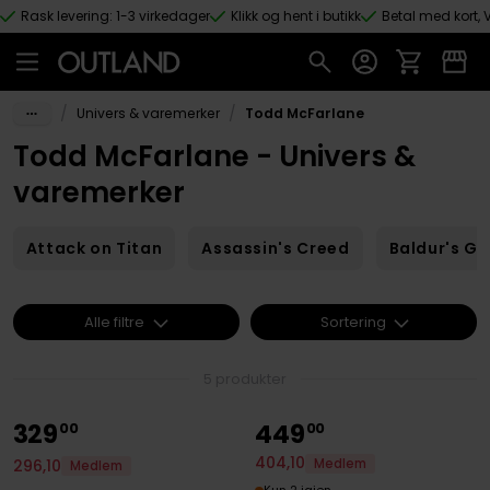
Rask levering: 1-3 virkedager
Klikk og hent i butikk
Betal med kort, V
Hopp til hovedinnhold
/
/
Univers & varemerker
Todd McFarlane
Todd McFarlane - Univers &
varemerker
Attack on Titan
Assassin's Creed
Baldur's Ga
Alle filtre
Sortering
5 produkter
329
449
00
00
404
,
10
Medlem
296
,
10
Medlem