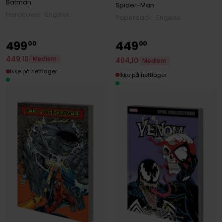
Batman
Spider-Man
Hardcover · Engelsk
Paperback · Engelsk
499
449
00
00
449
,
10
Medlem
404
,
10
Medlem
Ikke på nettlager
Ikke på nettlager