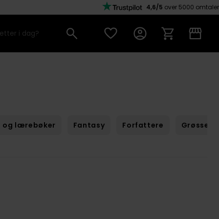
4,6/5
over 5000 omtaler
 og lærebøker
Fantasy
Forfattere
Grøssere