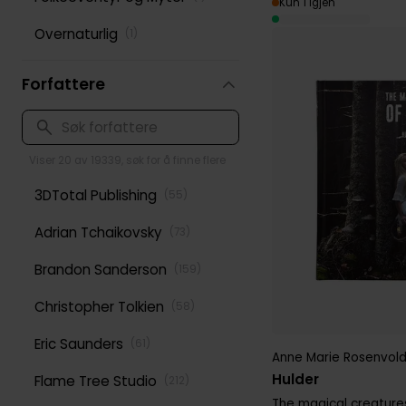
Kun 1 igjen
Overnaturlig
(
1
)
Forfattere
Viser 20 av 19339, søk for å finne flere
3DTotal Publishing
(
55
)
Adrian Tchaikovsky
(
73
)
Brandon Sanderson
(
159
)
Christopher Tolkien
(
58
)
Eric Saunders
(
61
)
Anne Marie Rosenvol
Hulder
Flame Tree Studio
(
212
)
The magical creature