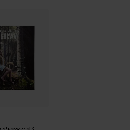
d
s of Norway
Vol. 2