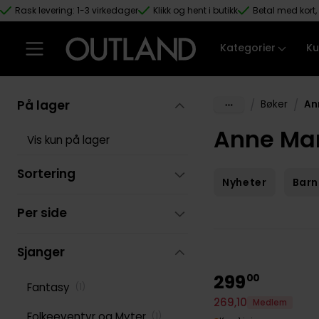
Rask levering: 1-3 virkedager
Klikk og hent i butikk
Betal med kort, 
Hopp til hovedinnhold
Kategorier
Ku
På lager
/
/
Bøker
An
Anne Mar
Vis kun på lager
Sortering
Nyheter
Barn
Per side
Sjanger
299
00
Fantasy
(
1
)
269
,
10
Medlem
Folkeeventyr og Myter
(
1
)