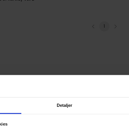
1
Detaljer
kies