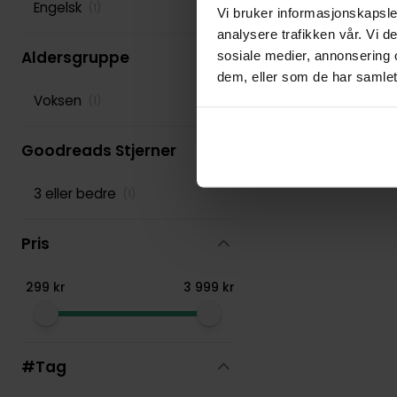
Engelsk
(
1
)
Vi bruker informasjonskapsler
Stephen King
(
92
)
analysere trafikken vår. Vi 
T Kingfisher
(
55
)
Aldersgruppe
sosiale medier, annonsering 
dem, eller som de har samlet
Terry Pratchett
(
165
)
Voksen
(
1
)
Goodreads Stjerner
3 eller bedre
(
1
)
Pris
299
kr
3
999
kr
#Tag