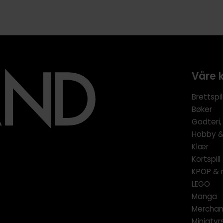
Våre 
Brettspil
Bøker
Godteri,
Hobby & 
Klær
Kortspil
KPOP & 
LEGO
Manga
Merchan
Miniatyrs