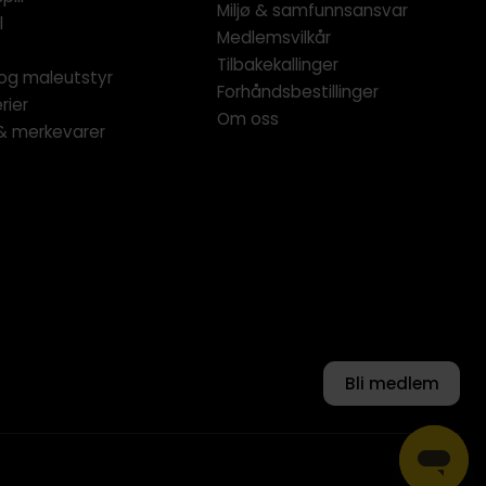
Miljø & samfunnsansvar
l
Medlemsvilkår
Tilbakekallinger
og maleutstyr
Forhåndsbestillinger
rier
Om oss
 & merkevarer
Bli medlem