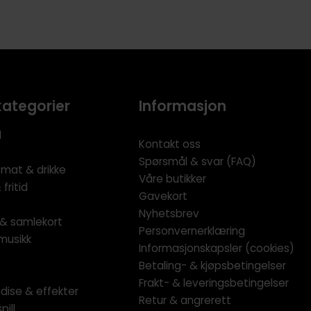
kategorier
Informasjon
l
Kontakt oss
Spørsmål & svar (FAQ)
 mat & drikke
Våre butikker
fritid
Gavekort
Nyhetsbrev
l & samlekort
Personvernerklæring
musikk
Informasjonskapsler (cookies)
Betaling- & kjøpsbetingelser
Frakt- & leveringsbetingelser
dise & effekter
Retur & angrerett
pill