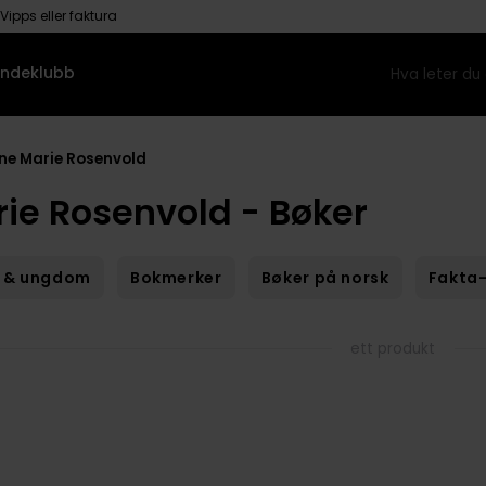
Vipps eller faktura
ndeklubb
ne Marie Rosenvold
ie Rosenvold - Bøker
 & ungdom
Bokmerker
Bøker på norsk
Fakta-
ett produkt