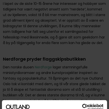
I løpet av de siste 10-15 årene har interesser og hobbyer som
tidligere har vært negativt ansett som “nerdete”, kommet
ut av kjelleren, vokst til å bli mer mainstream, og blitt i større
grad allment kjent og akseptert. Vi er opptatt av å være en
bidragsyter til denne utviklingen, å kunne tilby mennesker
som tidligere har følt seg utenfor et samlingssted for
fellesskap med likesinnede, og å gjøre alt som geekdom har
å by på tilgjengelig for enda flere som kan ha glede av det.
Nerdforge pryder flaggskipsbutikken
Den norske duoen
Nerdforge
lager stemningsfulle
miniatyrdioramaer og andre kunstprosjekter inspirert av
fantasy og populærkultur. Til åpningen av det nye Outland
Oslo tok vi kontakt med dem, og til vår store glede takket de
ja til å skape et fantastisk diorama som vil stå til utstilling i
butikken vår. Det er deres største diorama til nå, og vi kunne
ikke vært mer glade for å ha fått et så personlig kunstverk
som representerer Outland.