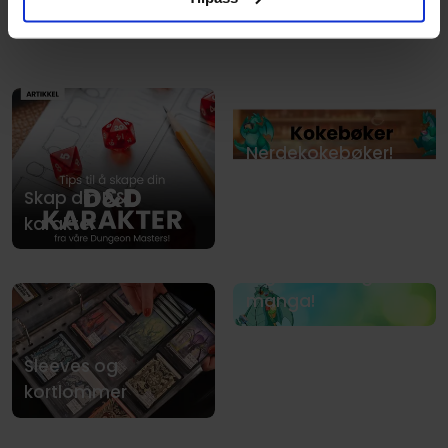
Nerdekokebøker!
Skap din D&D
karakter
Sommerens beste
tegneserier og
manga!
Sleeves og
kortlommer