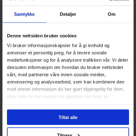
Nerdforge har godt over en million følgere over hele verden,
Samtykke
Detaljer
Om
og nå kan du besøke Outland Oslo for å se et av deres
kjente miniatyrdioramaer med dine egne øyne. Her kan du
se hvordan mesterverket ble skapt, og se mer på
deres
egen YouTube-kanal
.
Denne nettsiden bruker cookies
Vi bruker informasjonskapsler for å gi innhold og
annonser et personlig preg, for å levere sosiale
mediefunksjoner og for å analysere trafikken vår. Vi deler
dessuten informasjon om hvordan du bruker nettstedet
vårt, med partnerne våre innen sosiale medier,
annonsering og analysearbeid, som kan kombinere den
med annen informasjon du har gjort tilgjengelig for dem,
eller som de har samlet inn gjennom din bruk av
tjenestene deres.
Tillat alle
Tilpass