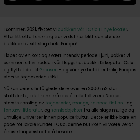
I sommer, 2021, flyttet vi
butikken vår i Oslo til nye lokaler
.
Etter litt etterforskning tror vi det har blitt den største
butikken av sitt slag i hele Europa!
I løpet av en kort og svært intensiv periode i juni, pakket vi
sammen alt vi hadde i vår flaggskipsbutikk i Kirkegata i Oslo
og flyttet det til
Grensen
- og vår nye butikk er trolig Europas
største tegneseriebutikk!
Nå kan dere alle få glede dere over en 2000 m2 stor
skattekiste, i det som må sies å i alle fall være Norges
største samling av
tegneserier
,
manga
,
science fiction
- og
fantasy-litteratur
, og
samleobjekter
fra alle slags mulige og
umulige universer innen populærkultur. Dette er ikke bare en
gode for lokale kunder i Oslo, denne butikken vil være verdt
å reise langveisfra for å besøke.