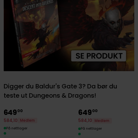
Digger du Baldur's Gate 3? Da bør du
teste ut Dungeons & Dragons!
649
649
00
00
584
,
10
584
,
10
Medlem
Medlem
På nettlager
På nettlager