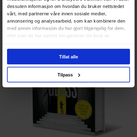
Emo med stor E!
dessuten informasjon om hvordan du bruker nettstedet
vårt, med partnerne våre innen sosiale medier,
annonsering og analysearbeid, som kan kombinere den
med annen informasjon du har gjort tilgjengelig for dem,
eller som de har samlet inn gjennom din bruk av
tjenestene deres.
Tillat alle
Tilpass