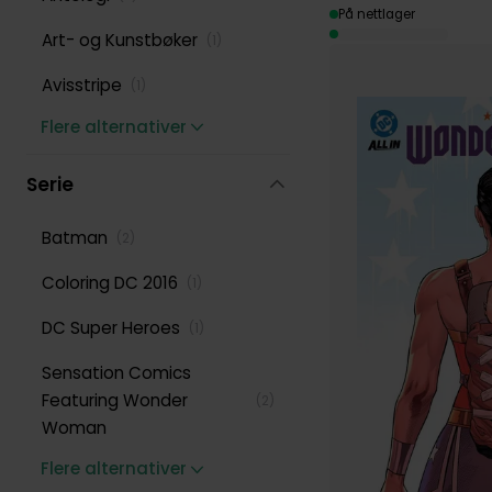
På nettlager
Art- og Kunstbøker
(
1
)
Avisstripe
(
1
)
Flere alternativer
Serie
Batman
(
2
)
Coloring DC 2016
(
1
)
DC Super Heroes
(
1
)
Sensation Comics
Featuring Wonder
(
2
)
Woman
Flere alternativer