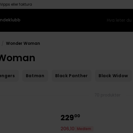
Vipps eller faktura
ndeklubb
/
Wonder Woman
 Woman
engers
Batman
Black Panther
Black Widow
70 produkter
229
00
206
,
10
Medlem