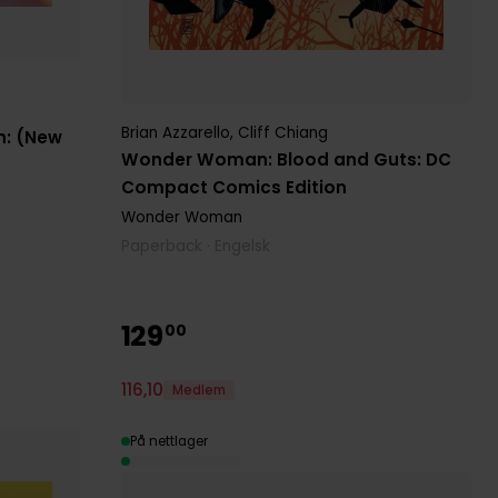
Brian Azzarello
,
Cliff Chiang
h: (New
Wonder Woman: Blood and Guts: DC
Compact Comics Edition
Wonder Woman
Paperback · Engelsk
129
00
116
,
10
Medlem
På nettlager