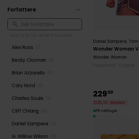
Forfattere
Viser 20 av 58, søk for å finne flere
Daniel Sampere
,
Tom 
Alex Ross
(
1
)
Wonder Woman Vo
Wonder Woman
Becky Cloonan
(
3
)
Paperback · Engelsk
Brian Azzarello
(
6
)
Cary Nord
(
2
)
229
00
Charles Soule
(
2
)
206
,
10
Medlem
Cliff Chiang
På nettlager
(
5
)
Daniel Sampere
(
4
)
G. Willow Wilson
(
5
)