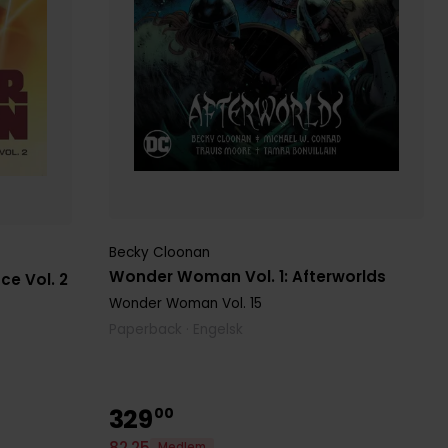
Becky Cloonan
Wonder Woman Vol. 1: Afterworlds
e Vol. 2
Wonder Woman
Vol. 15
Paperback · Engelsk
329
00
82
,
25
Medlem