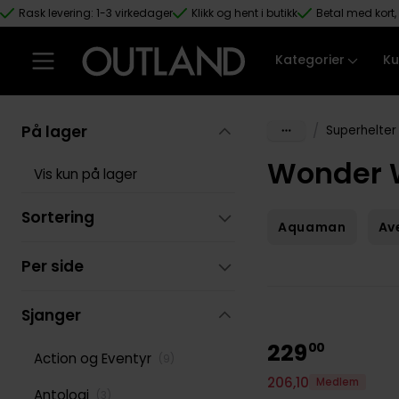
Rask levering: 1-3 virkedager
Klikk og hent i butikk
Betal med kort, 
Hopp til hovedinnhold
Kategorier
Ku
På lager
/
Superhelter
Wonder
Vis kun på lager
Sortering
Aquaman
Av
Per side
Sjanger
229
00
Action og Eventyr
(
9
)
206
,
10
Medlem
Antologi
(
3
)