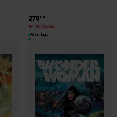
279
00
69
,
75
Medlem
På nettlager