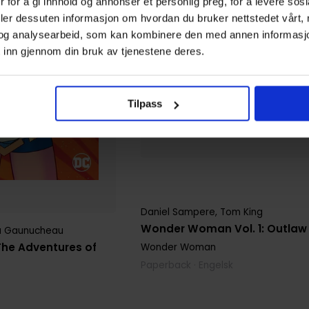
 for å gi innhold og annonser et personlig preg, for å levere sos
deler dessuten informasjon om hvordan du bruker nettstedet vårt,
og analysearbeid, som kan kombinere den med annen informasjon d
 inn gjennom din bruk av tjenestene deres.
Tilpass
Daniel Sampere
,
Tom King
Wonder Woman Vol. 1: Outlaw
na Gaunucheau
he Adventures of
Wonder Woman
Paperback · Engelsk