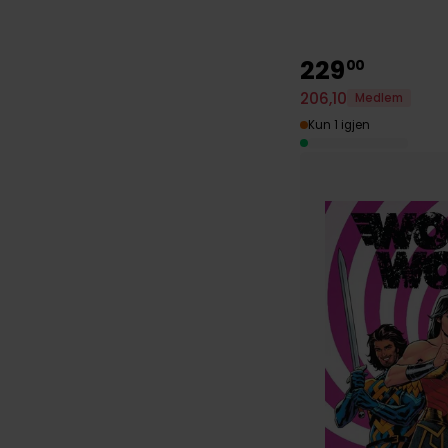
229
00
206
,
10
Medlem
Kun 1 igjen