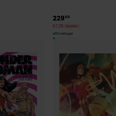
229
00
57
,
25
Medlem
På nettlager