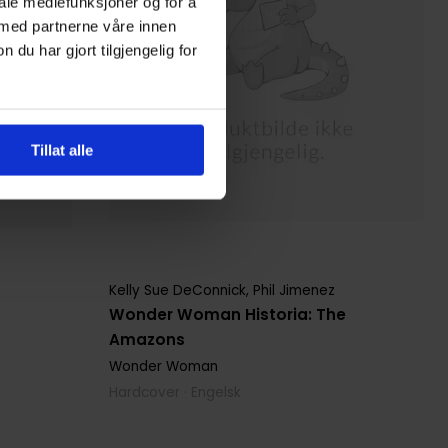
iale mediefunksjoner og for å
 med partnerne våre innen
u har gjort tilgjengelig for
Tillat alle
Kelly Sue DeConnick
,
Phil Jimenez
Wonder Woman Historia: The
Amazons
Wonder Woman
Hardcover · Engelsk