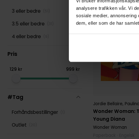
Vi bruker informasjonskapsler
analysere trafikken vår. Vi 
3 eller bedre
(
51
)
sosiale medier, annonsering 
dem, eller som de har samlet
3.5 eller bedre
(
31
)
4 eller bedre
(
9
)
Pris
129
kr
999
kr
#Tag
Jordie Bellaire
,
Pauli
Wonder Woman: T
Forhåndsbestillinger
(
1
)
Young Diana
Outlet
(
20
)
Wonder Woman
Paperback · Engelsk