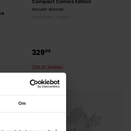
Compact Comics Edition
Wonder Woman
ce
Paperback · Engelsk
329
00
296
,
10
Medlem
Kun 1 igjen
Om