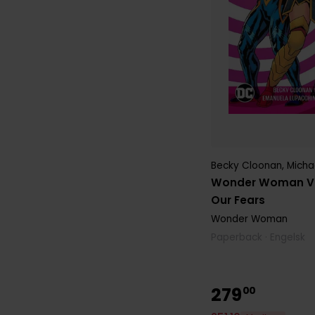
Becky Cloonan
,
Micha
Wonder Woman Vol.
Our Fears
Wonder Woman
Paperback · Engelsk
279
00