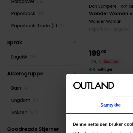
Hardcover
(
19
)
Dan Sampere
,
Tom Ki
Yanick Paquette
(
2
)
Wonder Woman Vol
Paperback
(
37
)
Wonder Woman
Paperback: Trade (L)
(
1
)
Paperback · Engelsk
Språk
199
00
Engelsk
(
70
)
179
,
10
Medlem
På nettlager
Aldersgruppe
Barn
(
4
)
Ungdom
(
6
)
Samtykke
Voksen
(
64
)
Denne nettsiden bruker coo
Goodreads Stjerner