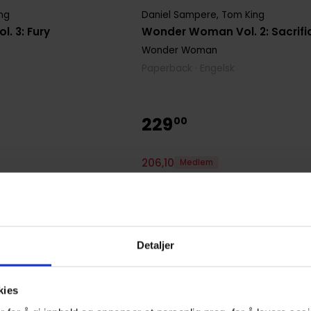
Daniel Sampere
,
Tom King
ng
Wonder Woman Vol. 2: Sacrifi
. 3: Fury
Wonder Woman
Paperback · Engelsk
229
00
206
,
10
Medlem
På nettlager
Detaljer
kies