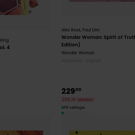
Alex Ross
,
Paul Dini
Wonder Woman: Spirit of Trut
King
Edition)
l. 4
Wonder Woman
Hardcover · Engelsk
229
00
206
,
10
Medlem
På nettlager