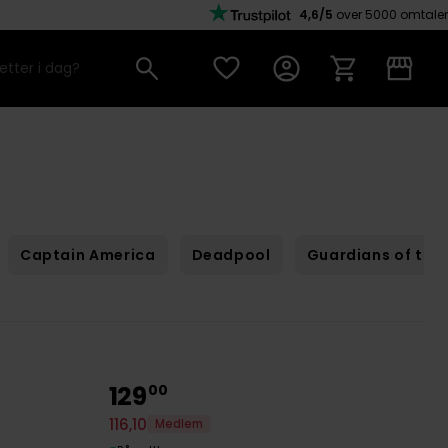
4,6/5
over 5000 omtaler
Captain America
Deadpool
Guardians of the
129
00
116
,
10
Medlem