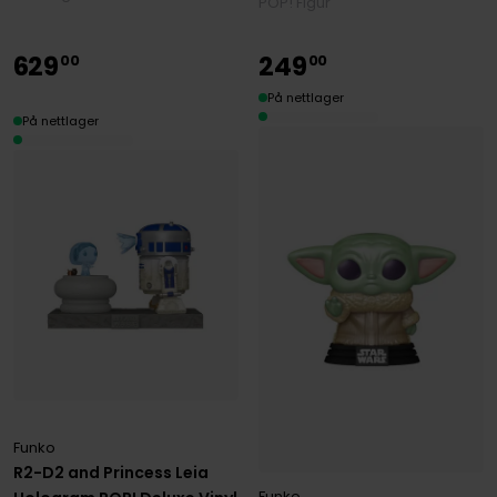
POP! Figur
629
249
00
00
På nettlager
På nettlager
Funko
R2-D2 and Princess Leia
Funko