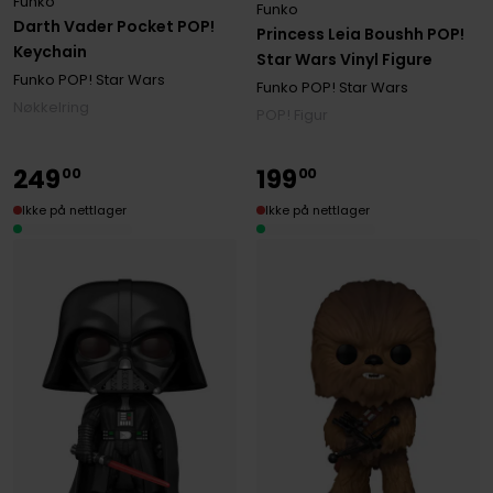
Funko
Funko
Darth Vader Pocket POP!
Princess Leia Boushh POP!
Keychain
Star Wars Vinyl Figure
Funko POP! Star Wars
Funko POP! Star Wars
Nøkkelring
POP! Figur
249
199
00
00
Ikke på nettlager
Ikke på nettlager