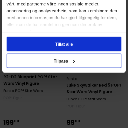
vårt, med partnerne våre innen sosiale medier,
annonsering og analysearbeid, som kan kombinere den
med annen informasjon du har gjort tilgjengelig for dem,
eller som de har samlet inn gjennom din bruk av
tjenestene deres.
Tillat alle
Tilpass
Funko
R2-D2 Blueprint POP! Star
Funko
Wars Vinyl Figure
Luke Skywalker Red 5 POP!
Funko POP! Star Wars
Star Wars Vinyl Figure
POP! Figur
Funko POP! Star Wars
POP! Figur
199
99
00
00