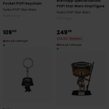
Brethupp Special Edition
Pocket POP! Keychain
POP! Star Wars Vinyl Figure
Funko POP! Star Wars
Funko POP! Star Wars
Nøkkelring
POP! Figur
109
249
00
00
124
,
50
Medlem
Ikke på nettlager
Ikke på nettlager