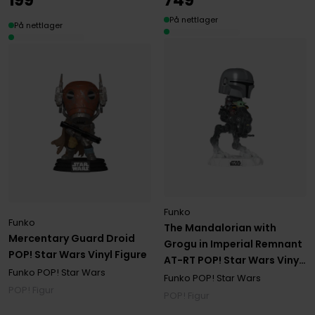
På nettlager
På nettlager
Funko
Funko
The Mandalorian with
Mercentary Guard Droid
Grogu in Imperial Remnant
POP! Star Wars Vinyl Figure
AT-RT POP! Star Wars Vinyl
Funko POP! Star Wars
Figure
Funko POP! Star Wars
POP! Figur
POP! Figur