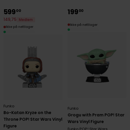
599
199
00
00
149
,
75
Medlem
Ikke på nettlager
Ikke på nettlager
Funko
Funko
Bo-Katan Kryze on the
Grogu with Pram POP! Star
Throne POP! Star Wars Vinyl
Wars Vinyl Figure
Figure
Funko POP! Star Wars