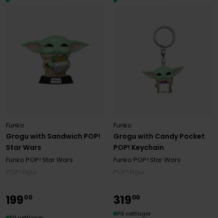
Funko
Funko
Grogu with Sandwich POP!
Grogu with Candy Pocket
Star Wars
POP! Keychain
Funko POP! Star Wars
Funko POP! Star Wars
POP! Figur
POP! Figur
199
319
00
00
På nettlager
På nettlager