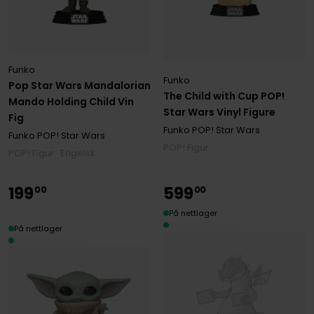
Funko
Funko
Pop Star Wars Mandalorian
The Child with Cup POP!
Mando Holding Child Vin
Star Wars Vinyl Figure
Fig
Funko POP! Star Wars
Funko POP! Star Wars
POP! Figur
POP! Figur · Engelsk
199
599
00
00
På nettlager
På nettlager