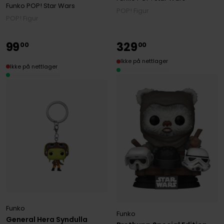
Funko POP! Star Wars
POP! Figur
POP! Figur
99
329
00
00
Ikke på nettlager
Ikke på nettlager
Funko
Funko
General Hera Syndulla