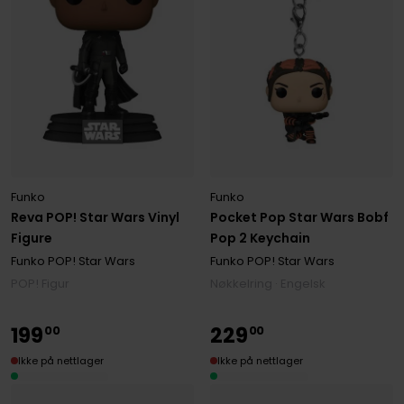
Funko
Funko
Reva POP! Star Wars Vinyl
Pocket Pop Star Wars Bobf
Figure
Pop 2 Keychain
Funko POP! Star Wars
Funko POP! Star Wars
POP! Figur
Nøkkelring · Engelsk
199
229
00
00
Ikke på nettlager
Ikke på nettlager