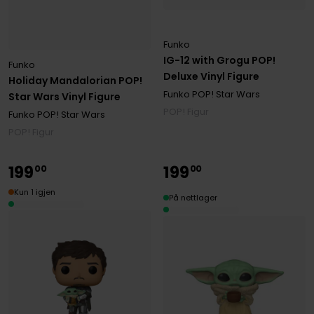
Funko
IG-12 with Grogu POP!
Funko
Deluxe Vinyl Figure
Holiday Mandalorian POP!
Funko POP! Star Wars
Star Wars Vinyl Figure
POP! Figur
Funko POP! Star Wars
POP! Figur
199
199
00
00
Kun 1 igjen
På nettlager