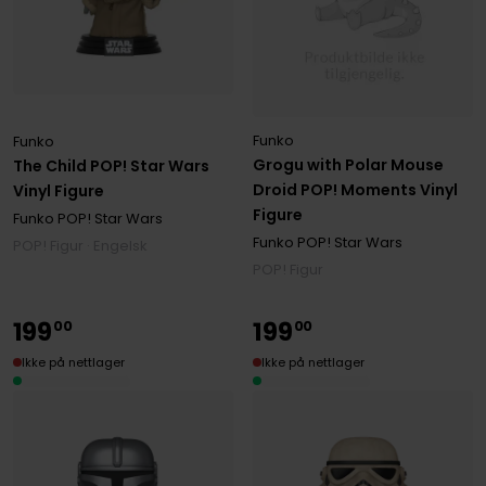
Funko
Funko
Grogu with Polar Mouse
The Child POP! Star Wars
Droid POP! Moments Vinyl
Vinyl Figure
Figure
Funko POP! Star Wars
Funko POP! Star Wars
POP! Figur · Engelsk
POP! Figur
199
199
00
00
Ikke på nettlager
Ikke på nettlager