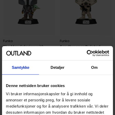
Funko
Funko
The Mandalorian with
Sandtrooper Deleted
Grogu POP! Star Wars Vinyl
Scenes POP! Star Wars
Figure
Vinyl Figure
Funko POP! Star Wars
Funko POP! Star Wars
Samtykke
Detaljer
Om
POP! Figur
POP! Figur
199
199
00
00
Denne nettsiden bruker cookies
Ikke på nettlager
Vi bruker informasjonskapsler for å gi innhold og
annonser et personlig preg, for å levere sosiale
Ikke på nettlager
mediefunksjoner og for å analysere trafikken vår. Vi deler
dessuten informasjon om hvordan du bruker nettstedet