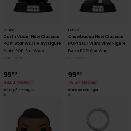
Funko
Funko
Darth Vader New Classics
Chewbacca New Classics
POP! Star Wars Vinyl Figure
POP! Star Wars Vinyl Figure
Funko POP! Star Wars
Funko POP! Star Wars
POP! Figur
POP! Figur
99
99
00
00
49
,
50
49
,
50
Medlem
Medlem
Ikke på nettlager
Ikke på nettlager