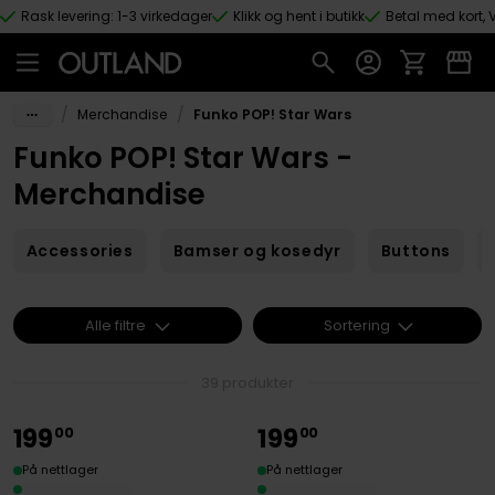
Rask levering: 1-3 virkedager
Klikk og hent i butikk
Betal med kort, V
Hopp til hovedinnhold
/
/
Merchandise
Funko POP! Star Wars
Funko POP! Star Wars -
Merchandise
Accessories
Bamser og kosedyr
Buttons
Alle filtre
Sortering
39 produkter
199
199
00
00
På nettlager
På nettlager