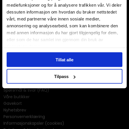
KPOP & musikk
mediefunksjoner og for å analysere trafikken vår. Vi deler
LEGO
dessuten informasjon om hvordan du bruker nettstedet
Manga
vårt, med partnerne våre innen sosiale medier,
Merchandise & effekter
annonsering og analysearbeid, som kan kombinere den
Miniatyrspill
med annen informasjon du har gjort tilgjengelig for dem,
Puslespill
eller som de har samlet inn gjennom din bruk av
Rollespill
tjenestene deres.
Tegne- og maleutstyr
Tegneserier
Tillat alle
Univers & merkevarer
Informasjon
Tilpass
Kontakt oss
Spørsmål & svar (FAQ)
Våre butikker
Gavekort
Nyhetsbrev
Personvernerklæring
Informasjonskapsler (cookies)