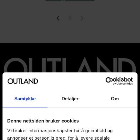
1
Våre kategorier
Brettspill
Samtykke
Detaljer
Om
Bøker
Godteri, mat & drikke
Hobby & fritid
Denne nettsiden bruker cookies
Klær
Vi bruker informasjonskapsler for å gi innhold og
Kortspill & samlekort
annonser et personlig preg, for å levere sosiale