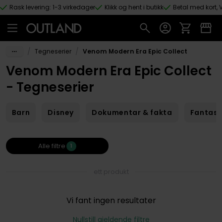
Rask levering: 1-3 virkedager
Klikk og hent i butikk
Betal med kort, V
Hopp til hovedinnhold
/
/
Tegneserier
Venom Modern Era Epic Collect
Venom Modern Era Epic Collect
- Tegneserier
Barn
Disney
Dokumentar & fakta
Fantas
Alle filtre
1
ett produkt
Vi fant ingen resultater
Nullstill gjeldende filtre