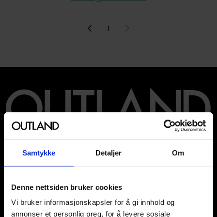
1
Våre kategorier
Brettspill
Samtykke
Detaljer
Om
Bøker
Godteri, mat & drikke
Hobby & fritid
Denne nettsiden bruker cookies
Klær
Vi bruker informasjonskapsler for å gi innhold og
Kortspill & samlekort
annonser et personlig preg, for å levere sosiale