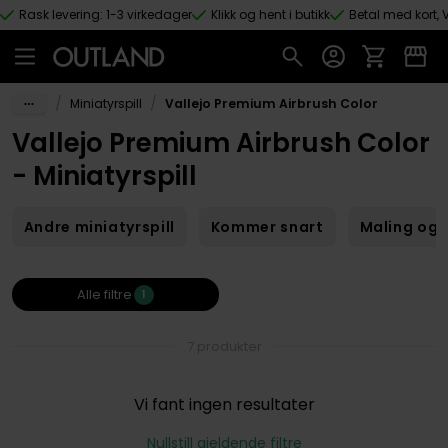
Rask levering: 1-3 virkedager
Klikk og hent i butikk
Betal med kort, V
Hopp til hovedinnhold
/
/
Miniatyrspill
Vallejo Premium Airbrush Color
Vallejo Premium Airbrush Color
- Miniatyrspill
Andre miniatyrspill
Kommer snart
Maling og 
Alle filtre
1
7 produkter
Vi fant ingen resultater
Nullstill gjeldende filtre