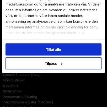
KPOP & musikk
mediefunksjoner og for å analysere trafikken vår. Vi deler
LEGO
dessuten informasjon om hvordan du bruker nettstedet
Manga
vårt, med partnerne våre innen sosiale medier,
Merchandise & effekter
annonsering og analysearbeid, som kan kombinere den
Miniatyrspill
med annen informasjon du har gjort tilgjengelig for dem,
Puslespill
eller som de har samlet inn gjennom din bruk av
Rollespill
tjenestene deres.
Tegne- og maleutstyr
Tegneserier
Tillat alle
Univers & merkevarer
Informasjon
Tilpass
Kontakt oss
Spørsmål & svar (FAQ)
Våre butikker
Gavekort
Nyhetsbrev
Personvernerklæring
Informasjonskapsler (cookies)