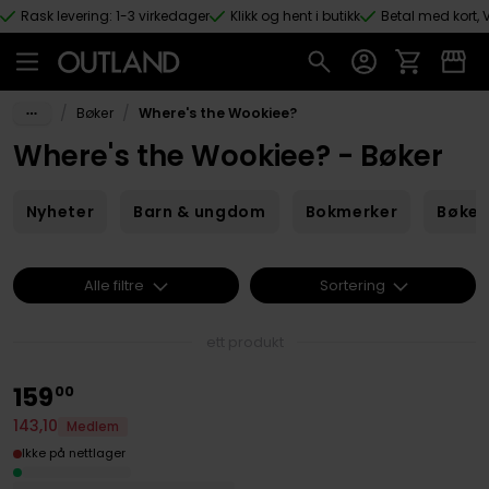
Rask levering: 1-3 virkedager
Klikk og hent i butikk
Betal med kort, V
Hopp til hovedinnhold
/
/
Bøker
Where's the Wookiee?
Where's the Wookiee? - Bøker
Nyheter
Barn & ungdom
Bokmerker
Bøker
Alle filtre
Sortering
ett produkt
159
00
143
,
10
Medlem
Ikke på nettlager