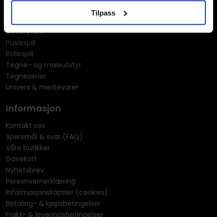
Manga
Tilpass
Merchandise & effekter
Miniatyrspill
Puslespill
Rollespill
Tegne- og maleutstyr
Tegneserier
Univers & merkevarer
Informasjon
Kontakt oss
Spørsmål & svar (FAQ)
Våre butikker
Gavekort
Nyhetsbrev
Personvernerklæring
Informasjonskapsler (cookies)
Betaling- & kjøpsbetingelser
Frakt- & leveringsbetingelser