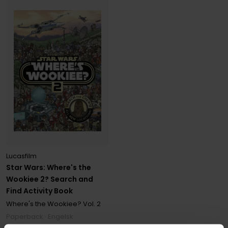
Lucasfilm
Star Wars: Where's the
Wookiee 2? Search and
Find Activity Book
Where's the Wookiee?
Vol. 2
Paperback · Engelsk