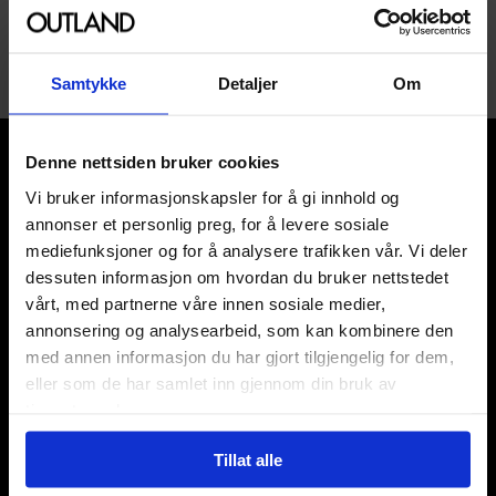
1
Samtykke
Detaljer
Om
Denne nettsiden bruker cookies
Vi bruker informasjonskapsler for å gi innhold og
annonser et personlig preg, for å levere sosiale
mediefunksjoner og for å analysere trafikken vår. Vi deler
Våre kategorier
dessuten informasjon om hvordan du bruker nettstedet
vårt, med partnerne våre innen sosiale medier,
Brettspill
annonsering og analysearbeid, som kan kombinere den
Bøker
med annen informasjon du har gjort tilgjengelig for dem,
Godteri, mat & drikke
eller som de har samlet inn gjennom din bruk av
Hobby & fritid
tjenestene deres.
Klær
Kortspill & samlekort
Tillat alle
KPOP & musikk
LEGO